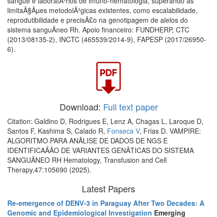
sangue e laboratÃ³rios de imuno-hematologia, superando as
limitaÃ§Ãµes metodolÃ³gicas existentes, como escalabilidade,
reprodutibilidade e precisÃ£o na genotipagem de alelos do
sistema sanguÃ­neo Rh. Apoio financeiro: FUNDHERP, CTC
(2013/08135-2), INCTC (465539/2014-9), FAPESP (2017/26950-
6).
Download:
Full text paper
Citation: Galdino D, Rodrigues E, Lenz A, Chagas L, Laroque D,
Santos F, Kashima S, Calado R,
Fonseca V
, Frias D. VAMPIRE:
ALGORITMO PARA ANÃLISE DE DADOS DE NGS E
IDENTIFICAÃÃO DE VARIANTES GENÃTICAS DO SISTEMA
SANGUÃNEO RH Hematology, Transfusion and Cell
Therapy,47:105690 (2025).
Latest Papers
Re-emergence of DENV-3 in Paraguay After Two Decades: A
Genomic and Epidemiological Investigation
Emerging