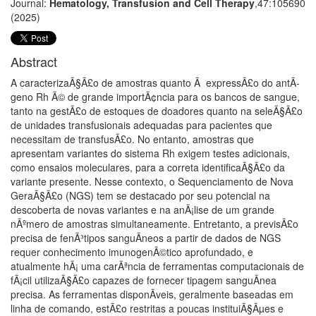
Journal:
Hematology, Transfusion and Cell Therapy
,47:105690
(2025)
Abstract
A caracterizaÃ§Ã£o de amostras quanto Ã expressÃ£o do antÃ­
geno Rh Ã© de grande importÃ¢ncia para os bancos de sangue,
tanto na gestÃ£o de estoques de doadores quanto na seleÃ§Ã£o
de unidades transfusionais adequadas para pacientes que
necessitam de transfusÃ£o. No entanto, amostras que
apresentam variantes do sistema Rh exigem testes adicionais,
como ensaios moleculares, para a correta identificaÃ§Ã£o da
variante presente. Nesse contexto, o Sequenciamento de Nova
GeraÃ§Ã£o (NGS) tem se destacado por seu potencial na
descoberta de novas variantes e na anÃ¡lise de um grande
nÃºmero de amostras simultaneamente. Entretanto, a previsÃ£o
precisa de fenÃ³tipos sanguÃ­neos a partir de dados de NGS
requer conhecimento imunogenÃ©tico aprofundado, e
atualmente hÃ¡ uma carÃªncia de ferramentas computacionais de
fÃ¡cil utilizaÃ§Ã£o capazes de fornecer tipagem sanguÃ­nea
precisa. As ferramentas disponÃ­veis, geralmente baseadas em
linha de comando, estÃ£o restritas a poucas instituiÃ§Ãµes e