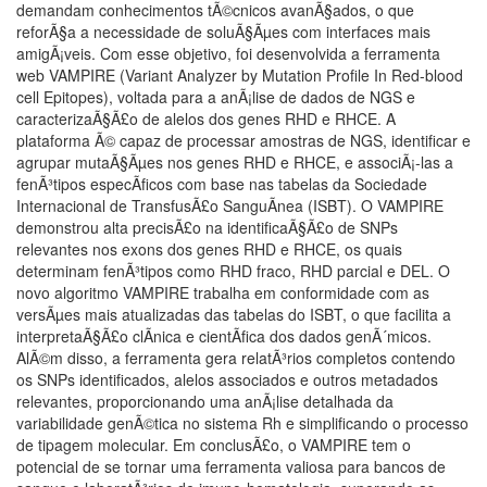
demandam conhecimentos tÃ©cnicos avanÃ§ados, o que
reforÃ§a a necessidade de soluÃ§Ãµes com interfaces mais
amigÃ¡veis. Com esse objetivo, foi desenvolvida a ferramenta
web VAMPIRE (Variant Analyzer by Mutation Profile In Red-blood
cell Epitopes), voltada para a anÃ¡lise de dados de NGS e
caracterizaÃ§Ã£o de alelos dos genes RHD e RHCE. A
plataforma Ã© capaz de processar amostras de NGS, identificar e
agrupar mutaÃ§Ãµes nos genes RHD e RHCE, e associÃ¡-las a
fenÃ³tipos especÃ­ficos com base nas tabelas da Sociedade
Internacional de TransfusÃ£o SanguÃ­nea (ISBT). O VAMPIRE
demonstrou alta precisÃ£o na identificaÃ§Ã£o de SNPs
relevantes nos exons dos genes RHD e RHCE, os quais
determinam fenÃ³tipos como RHD fraco, RHD parcial e DEL. O
novo algoritmo VAMPIRE trabalha em conformidade com as
versÃµes mais atualizadas das tabelas do ISBT, o que facilita a
interpretaÃ§Ã£o clÃ­nica e cientÃ­fica dos dados genÃ´micos.
AlÃ©m disso, a ferramenta gera relatÃ³rios completos contendo
os SNPs identificados, alelos associados e outros metadados
relevantes, proporcionando uma anÃ¡lise detalhada da
variabilidade genÃ©tica no sistema Rh e simplificando o processo
de tipagem molecular. Em conclusÃ£o, o VAMPIRE tem o
potencial de se tornar uma ferramenta valiosa para bancos de