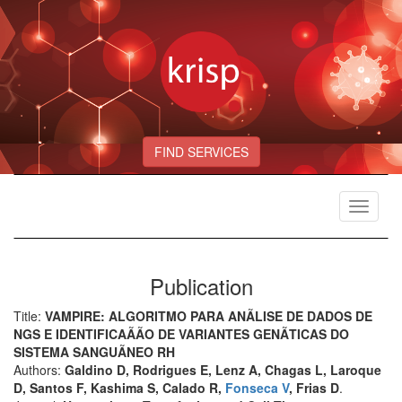
FIND SERVICES
Toggle
navigat
Publication
Title:
VAMPIRE: ALGORITMO PARA ANÃLISE DE DADOS DE
NGS E IDENTIFICAÃÃO DE VARIANTES GENÃTICAS DO
SISTEMA SANGUÃNEO RH
Authors:
Galdino D, Rodrigues E, Lenz A, Chagas L, Laroque
D, Santos F, Kashima S, Calado R,
Fonseca V
, Frias D
.